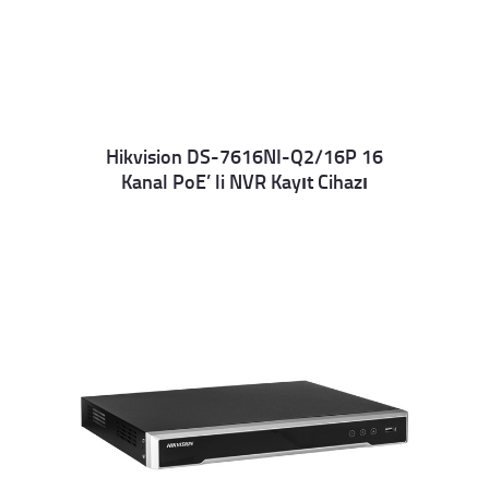
Hikvision DS-7616NI-Q2/16P 16
Kanal PoE’ li NVR Kayıt Cihazı
Details