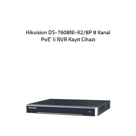
Hikvision DS-7608NI-K2/8P 8 Kanal
PoE’ li NVR Kayıt Cihazı
Details