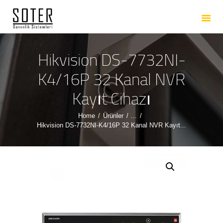
ANASAYFA
HAKKIMIZDA
HIZMETLERIMIZ
Hikvision DS-7732NI-
ÜRÜNLERIMIZ
K4/16P 32 Kanal NVR
REFERANSLARIMIZ
Kayıt Cihazı
İLETIŞIM
Home
Ürünler
...
Hikvision DS-7732NI-K4/16P 32 Kanal NVR Kayıt...