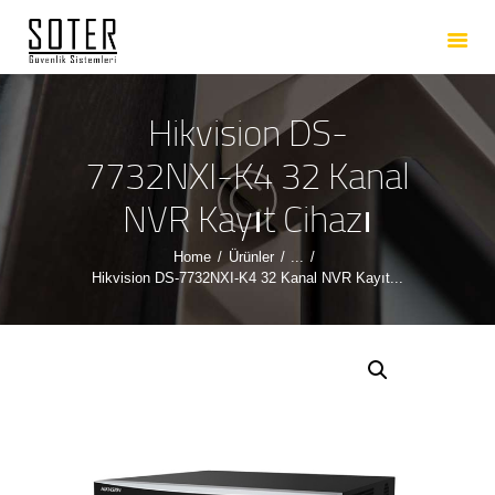
ANASAYFA
HAKKIMIZDA
HIZMETLERIMIZ
Hikvision DS-
ÜRÜNLERIMIZ
7732NXI-K4 32 Kanal
REFERANSLARIMIZ
NVR Kayıt Cihazı
İLETIŞIM
Home
Ürünler
...
Hikvision DS-7732NXI-K4 32 Kanal NVR Kayıt...