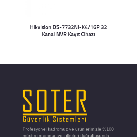
Hikvision DS-7732NI-K4/16P 32
Kanal NVR Kayıt Cihazı
Details
Profesyonel kadromuz ve ürünlerimizle %100
müşteri memnuniyeti ilkeleri doğrultusunda