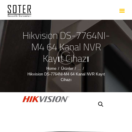
ANASAYFA
HAKKIMIZDA
HIZMETLERIMIZ
Hikvision DS-7764NI-
ÜRÜNLERIMIZ
M4 64 Kanal NVR
REFERANSLARIMIZ
Kayıt Cihazı
İLETIŞIM
Home
Ürünler
...
Hikvision DS-7764NI-M4 64 Kanal NVR Kayıt
Cihazı