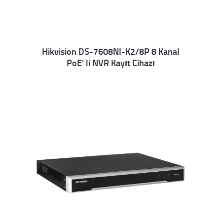
Hikvision DS-7608NI-K2/8P 8 Kanal
PoE’ li NVR Kayıt Cihazı
Details