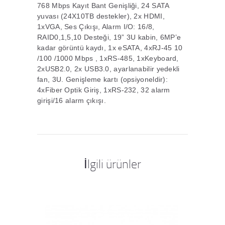
768 Mbps Kayıt Bant Genişliği, 24 SATA
yuvası (24X10TB destekler), 2x HDMI,
1xVGA, Ses Çıkışı, Alarm I/O: 16/8,
RAID0,1,5,10 Desteği, 19” 3U kabin, 6MP’e
kadar görüntü kaydı, 1x eSATA, 4xRJ-45 10
/100 /1000 Mbps , 1xRS-485, 1xKeyboard,
2xUSB2.0, 2x USB3.0, ayarlanabilir yedekli
fan, 3U. Genişleme kartı (opsiyoneldir):
4xFiber Optik Giriş, 1xRS-232, 32 alarm
girişi/16 alarm çıkışı.
İlgili ürünler