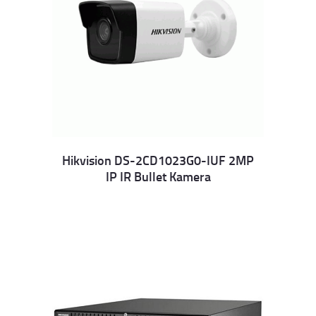
Hikvision DS-2CD1023G0-IUF 2MP
IP IR Bullet Kamera
Details