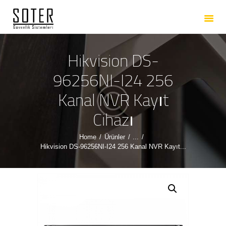
ANASAYFA
HAKKIMIZDA
HIZMETLERIMIZ
Hikvision DS-
ÜRÜNLERIMIZ
96256NI-I24 256
REFERANSLARIMIZ
Kanal NVR Kayıt
İLETIŞIM
Cihazı
Home
Ürünler
...
Hikvision DS-96256NI-I24 256 Kanal NVR Kayıt...