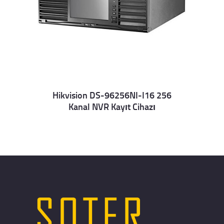
Hikvision DS-96256NI-I16 256
Kanal NVR Kayıt Cihazı
Details