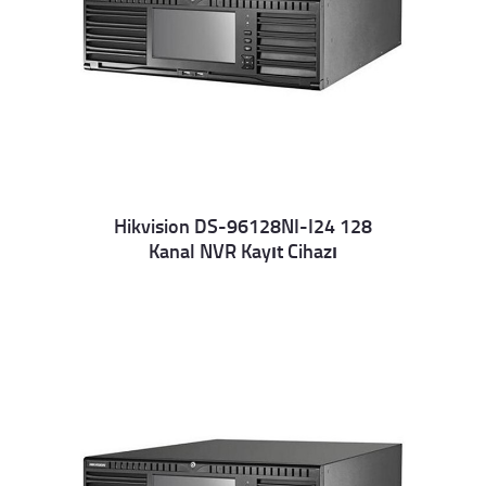
Hikvision DS-96128NI-I24 128
Kanal NVR Kayıt Cihazı
Details