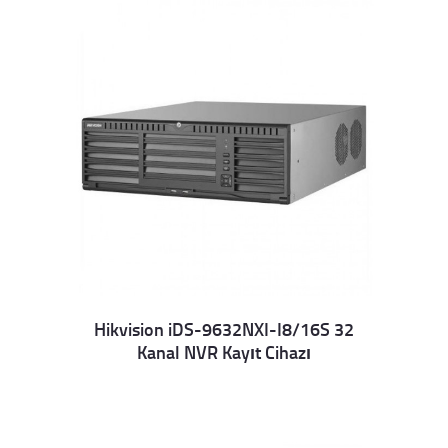
Hikvision iDS-9632NXI-I8/16S 32
Kanal NVR Kayıt Cihazı
Details