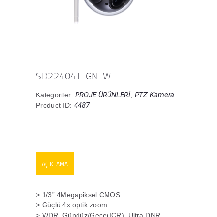
SD22404T-GN-W
PROJE ÜRÜNLERİ
PTZ Kamera
Kategoriler:
,
4487
Product ID:
AÇIKLAMA
> 1/3” 4Megapiksel CMOS
> Güçlü 4x optik zoom
> WDR, Gündüz/Gece(ICR), Ultra DNR