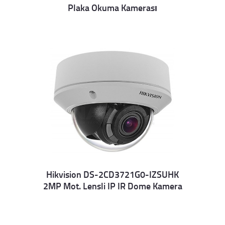
Plaka Okuma Kamerası
Details
Hikvision DS-2CD3721G0-IZSUHK
2MP Mot. Lensli IP IR Dome Kamera
Details