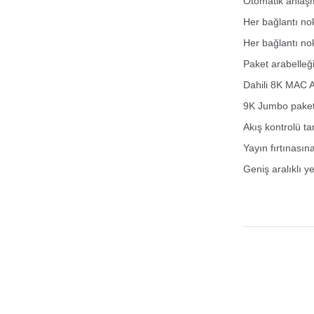
Otomatik anlaşm
Her bağlantı no
Her bağlantı no
Paket arabelleğ
Dahili 8K MAC Ad
9K Jumbo paketi
Akış kontrolü t
Yayın fırtınasın
Geniş aralıklı 