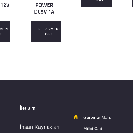
 12V
POWER
DC5V 1A
MINI
DEVAMINI
KU
OKU
İletişim
Gürpınar Mah.
İnsan Kaynakları
Millet Cad.