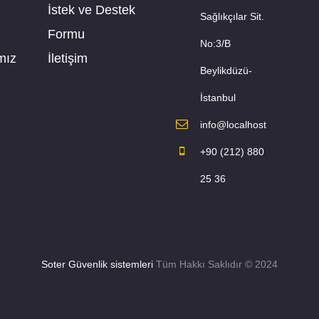
İstek ve Destek
Sağlıkçılar Sit.
Formu
No:3/B
mız
İletişim
Beylikdüzü-
İstanbul
info@localhost
+90 (212) 880
25 36
Soter Güvenlik sistemleri
Tüm Hakkı Saklıdır © 2024