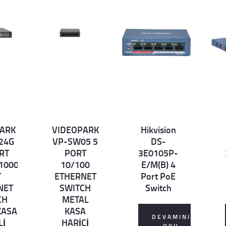
ARK
VIDEOPARK
Hikvision
Det
Det
D
24G
VP-SW05 5
DS-
ails
ails
ai
RT
PORT
3E0105P-
1000
10/100
E/M(B) 4
T
ETHERNET
Port PoE
NET
SWITCH
Switch
CH
METAL
KASA
KASA
DEVAMINI
Lİ
HARİCİ
OKU