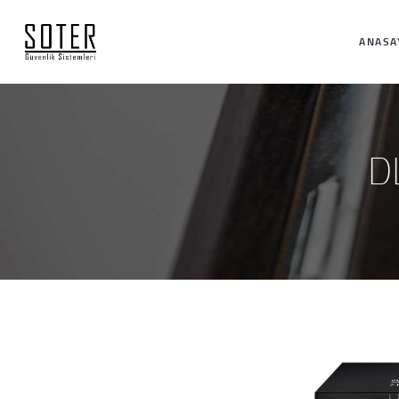
ANASA
D