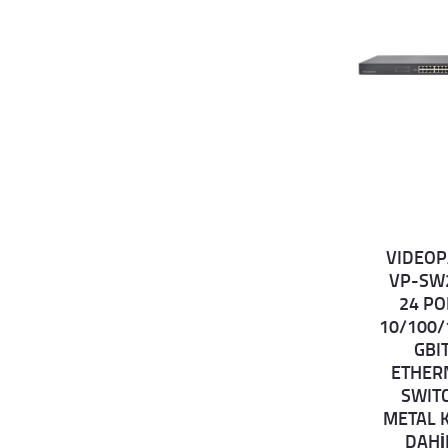
VIDEOP
Det
VP-SW
ails
24 PO
10/100/
GBI
ETHER
SWIT
METAL 
DAHİ