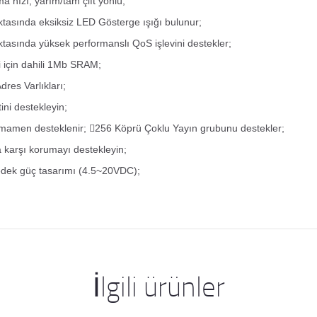
a hızı, yarım/tam çift yönlü;
ktasında eksiksiz LED Gösterge ışığı bulunur;
ktasında yüksek performanslı QoS işlevini destekler;
i için dahili 1Mb SRAM;
res Varlıkları;
ni destekleyin;
amamen desteklenir; 256 Köprü Çoklu Yayın grubunu destekler;
a karşı korumayı destekleyin;
yedek güç tasarımı (4.5~20VDC);
İlgili ürünler