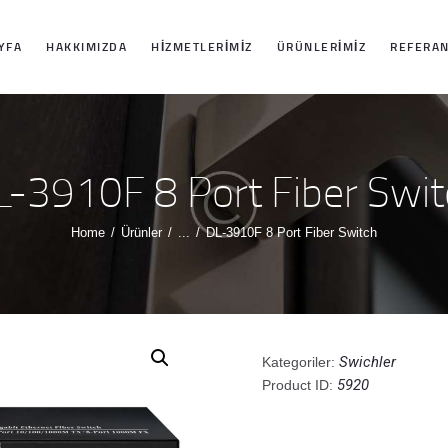
ANASAYFA
YFA
HAKKIMIZDA
HIZMETLERIMIZ
ÜRÜNLERIMIZ
REFERAN
HAKKIMIZDA
HIZMETLERIMIZ
L-3910F 8 Port Fiber Swit
ÜRÜNLERIMIZ
Home
Ürünler
...
DL-3910F 8 Port Fiber Switch
REFERANSLARI
MIZ
Swichler
Kategoriler:
5920
Product ID:
İLETIŞIM