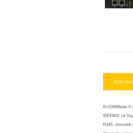
AÇIKLAMA
8×1000Base-X i
IEEE802.1d Yayı
RJ45, otomatik 