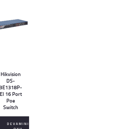
Hikvision
et
DS-
ls
3E1318P-
EI 16 Port
Poe
Switch
DEVAMINI
OKU