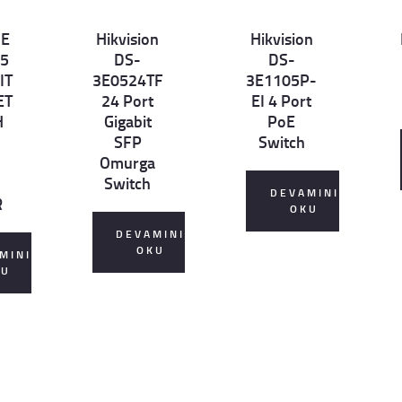
GE
Hikvision
Hikvision
Det
Det
D
 5
DS-
DS-
ails
ails
ai
IT
3E0524TF
3E1105P-
ET
24 Port
EI 4 Port
H
Gigabit
PoE
SFP
Switch
Omurga
Switch
DEVAMINI
R
OKU
DEVAMINI
OKU
MINI
KU