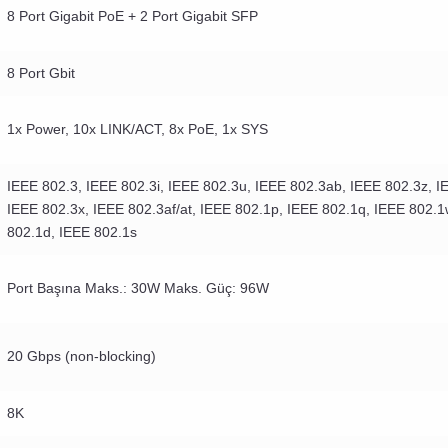
8 Port Gigabit PoE + 2 Port Gigabit SFP
8 Port Gbit
1x Power, 10x LINK/ACT, 8x PoE, 1x SYS
IEEE 802.3, IEEE 802.3i, IEEE 802.3u, IEEE 802.3ab, IEEE 802.3z, I
IEEE 802.3x, IEEE 802.3af/at, IEEE 802.1p, IEEE 802.1q, IEEE 802.1
802.1d, IEEE 802.1s
Port Başına Maks.: 30W Maks. Güç: 96W
20 Gbps (non-blocking)
8K