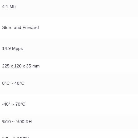
4.1 Mb
Store and Forward
14.9 Mpps
225 x 120 x 35 mm
0°C ~ 40°C
-40° ~ 70°C
%10 ~ %90 RH