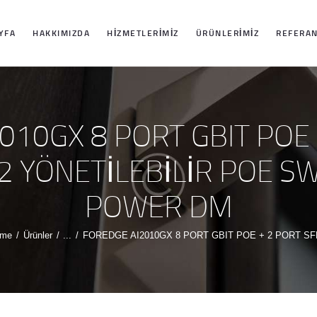
ANASAYFA
YFA
HAKKIMIZDA
HIZMETLERIMIZ
ÜRÜNLERIMIZ
REFERAN
HAKKIMIZDA
HIZMETLERIMIZ
010GX 8 PORT GBIT POE 
ÜRÜNLERIMIZ
2 YÖNETİLEBİLİR POE SW
POWER DM
REFERANSLARI
MIZ
me
Ürünler
...
FOREDGE AI2010GX 8 PORT GBIT POE + 2 PORT SFP
İLETIŞIM