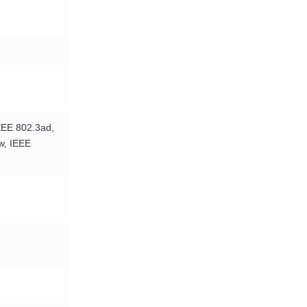
EEE 802.3ad,
w, IEEE