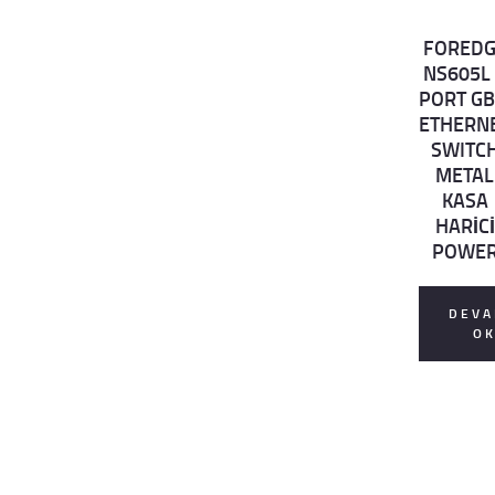
FORED
Det
NS605L
ails
PORT GB
ETHERN
SWITC
METAL
KASA
HARİCİ
POWE
DEVA
O