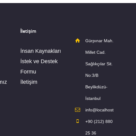
İletişim
Gürpınar Mah.
İnsan Kaynakları
Millet Cad.
İstek ve Destek
Sağlıkçılar Sit.
Formu
No:3/B
mız
İletişim
Beylikdüzü-
İstanbul
info@localhost
+90 (212) 880
25 36