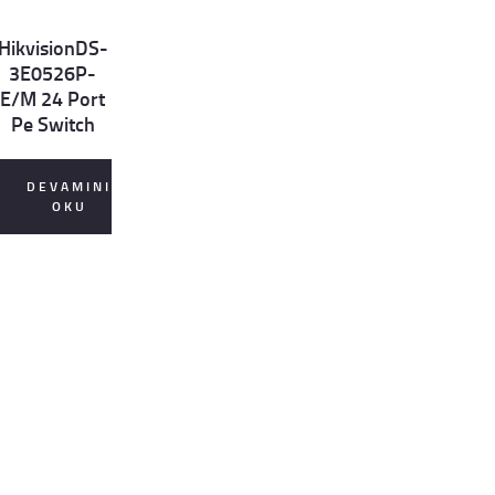
HikvisionDS-
et
3E0526P-
ls
E/M 24 Port
Pe Switch
DEVAMINI
OKU