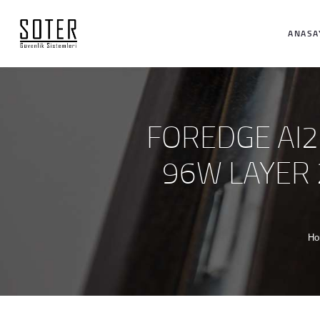
ANASA
FOREDGE AI2
96W LAYER 
Ho