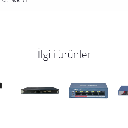
%5 ~ %95 RH
İlgili ürünler