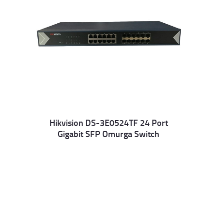
Hikvision DS-3E0524TF 24 Port
Gigabit SFP Omurga Switch
Details