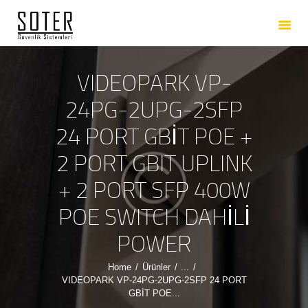
ANASAYFA
HAKKIMIZDA
HIZMETLERIMIZ
VIDEOPARK VP-
ÜRÜNLERIMIZ
24PG-2UPG-2SFP
REFERANSLARIMIZ
24 PORT GBİT POE +
İLETIŞIM
2 PORT GBIT UPLINK
+ 2 PORT SFP 400W
POE SWITCH DAHİLİ
POWER
Home
Ürünler
...
VIDEOPARK VP-24PG-2UPG-2SFP 24 PORT
GBİT POE...