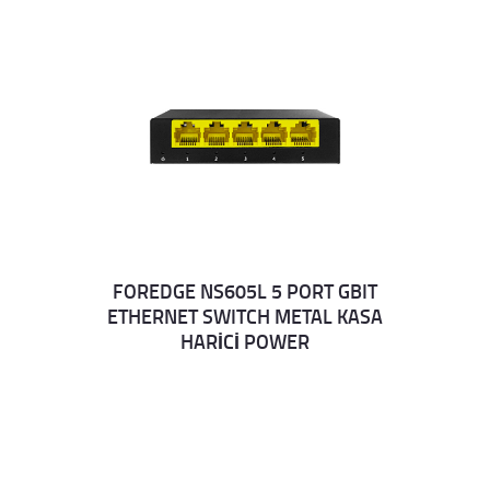
FOREDGE NS605L 5 PORT GBIT
ETHERNET SWITCH METAL KASA
Details
HARİCİ POWER