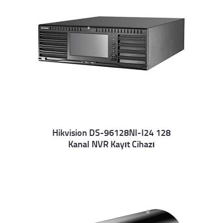
Hikvision DS-96128NI-I24 128
Kanal NVR Kayıt Cihazı
Details