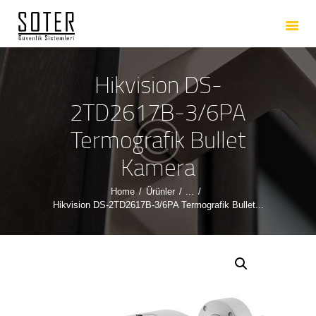
ANASAYFA
HAKKIMIZDA
HIZMETLERIMIZ
Hikvision DS-
ÜRÜNLERIMIZ
2TD2617B-3/6PA
REFERANSLARIMIZ
Termografik Bullet
İLETIŞIM
Kamera
Home
Ürünler
...
Hikvision DS-2TD2617B-3/6PA Termografik Bullet...