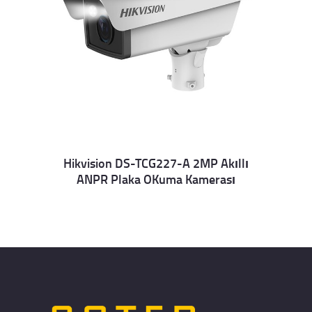
Hikvision DS-TCG227-A 2MP Akıllı
ANPR Plaka OKuma Kamerası
Details