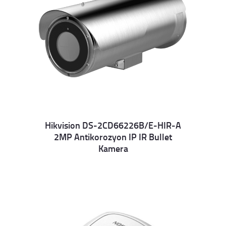
Hikvision DS-2CD66226B/E-HIR-A
2MP Antikorozyon IP IR Bullet
Details
Kamera