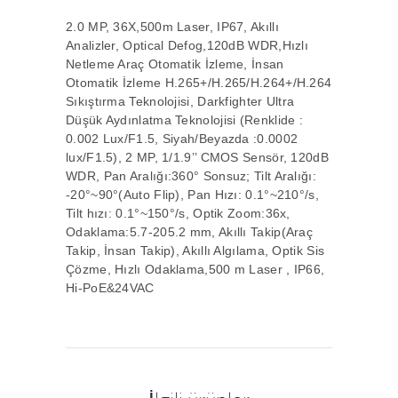
2.0 MP, 36X,500m Laser, IP67, Akıllı
Analizler, Optical Defog,120dB WDR,Hızlı
Netleme Araç Otomatik İzleme, İnsan
Otomatik İzleme H.265+/H.265/H.264+/H.264
Sıkıştırma Teknolojisi, Darkfighter Ultra
Düşük Aydınlatma Teknolojisi (Renklide :
0.002 Lux/F1.5, Siyah/Beyazda :0.0002
lux/F1.5), 2 MP, 1/1.9’’ CMOS Sensör, 120dB
WDR, Pan Aralığı:360° Sonsuz; Tilt Aralığı:
-20°~90°(Auto Flip), Pan Hızı: 0.1°~210°/s,
Tilt hızı: 0.1°~150°/s, Optik Zoom:36x,
Odaklama:5.7-205.2 mm, Akıllı Takip(Araç
Takip, İnsan Takip), Akıllı Algılama, Optik Sis
Çözme, Hızlı Odaklama,500 m Laser , IP66,
Hi-PoE&24VAC