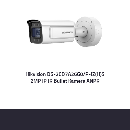
Hikvision DS-2CD7A26G0/P-IZ(H)S
2MP IP IR Bullet Kamera ANPR
Details