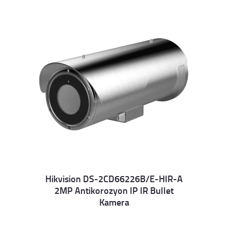
Hikvision DS-2CD66226B/E-HIR-A
2MP Antikorozyon IP IR Bullet
Details
Kamera