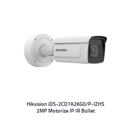
Hikvision iDS-2CD7A26G0/P-IZHS
2MP Motorize IP IR Bullet
Details