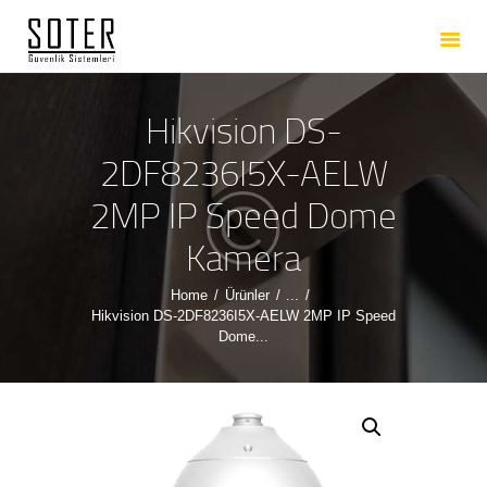
ANASAYFA
HAKKIMIZDA
HIZMETLERIMIZ
Hikvision DS-
ÜRÜNLERIMIZ
2DF8236I5X-AELW
REFERANSLARIMIZ
2MP IP Speed Dome
İLETIŞIM
Kamera
Home
Ürünler
...
Hikvision DS-2DF8236I5X-AELW 2MP IP Speed
Dome...