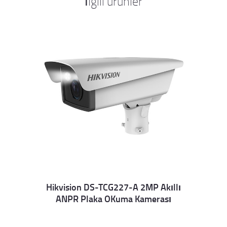
İlgili ürünler
Hikvision DS-TCG227-A 2MP Akıllı
ANPR Plaka OKuma Kamerası
Details