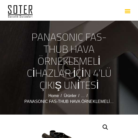
ANASAYFA
HAKKIMIZDA
HIZMETLERIMIZ
PANASONIC FAS-
ÜRÜNLERIMIZ
THUB HAVA
REFERANSLARIMIZ
ÖRNEKLEMELİ
İLETIŞIM
CİHAZLAR İÇİN 4’LÜ
ÇIKIŞ ÜNİTESİ
Home
Ürünler
...
PANASONIC FAS-THUB HAVA ÖRNEKLEMELİ...