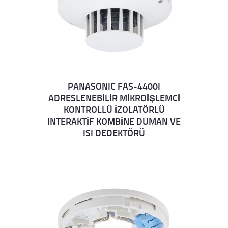
PANASONIC FAS-4400I
ADRESLENEBİLİR MİKROİŞLEMCİ
Details
KONTROLLÜ İZOLATÖRLÜ
INTERAKTİF KOMBİNE DUMAN VE
ISI DEDEKTÖRÜ