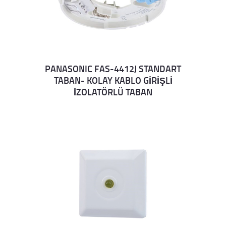
PANASONIC FAS-4412J STANDART
TABAN- KOLAY KABLO GİRİŞLİ
Details
İZOLATÖRLÜ TABAN