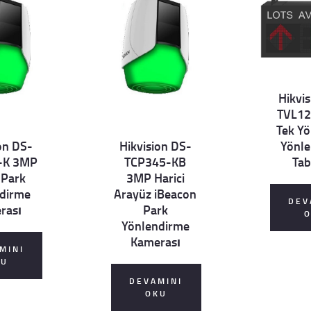
Hikvi
TVL12
Details
Tek Y
Yönl
on DS-
Hikvision DS-
Tab
-K 3MP
TCP345-KB
Details
 Park
3MP Harici
dirme
Arayüz iBeacon
DEV
rası
Park
Yönlendirme
Kamerası
MINI
KU
DEVAMINI
OKU