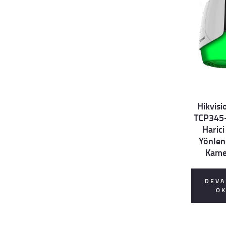
Hikvisi
TCP345
Details
Harici
Yönlen
Kame
DEVA
O