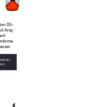
sion DS-
45 Araç
ark
endirme
erası
AMINI
OKU