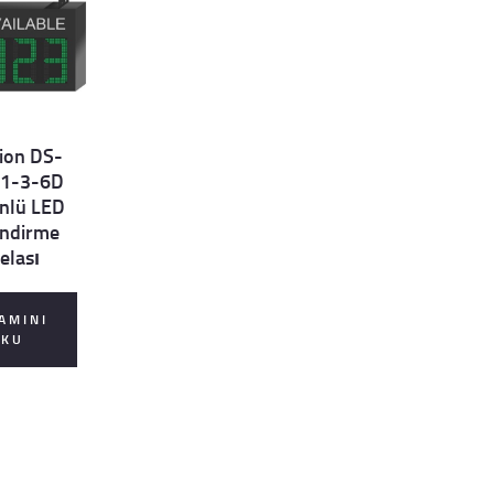
sion DS-
1-3-6D
önlü LED
endirme
elası
AMINI
OKU