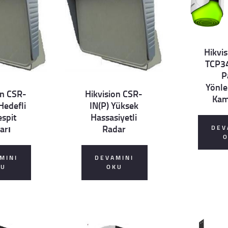
Hikvi
TCP3
Details
P
Yönl
on CSR-
Hikvision CSR-
Kam
Hedefli
IN(P) Yüksek
Details
espit
Hassasiyetli
arı
Radar
DEV
MINI
DEVAMINI
KU
OKU