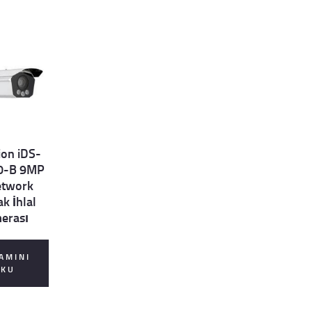
ion iDS-
0-B 9MP
etwork
k İhlal
erası
AMINI
OKU