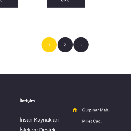
KU
OKU
1
2
→
İletişim
Gürpınar Mah.
İnsan Kaynakları
Millet Cad.
İstek ve Destek