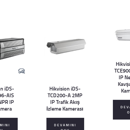
Hikvis
TCE90
Details
IP N
Kavşa
on iDS-
Hikvision iDS-
Kam
96-AIS
TCD200-A 2MP
Details
NPR IP
IP Trafik Akış
DEV
amera
İzleme Kamerası
MINI
DEVAMINI