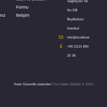
Sağlıkçılar Sit.
Formu
No:3/B
mız
İletişim
Beylikdüzü-
İstanbul
info@localhost
+90 (212) 880
25 36
Soter Güvenlik sistemleri
Tüm Hakkı Saklıdır © 2024