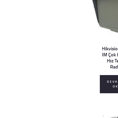
Hikvisi
IM Çok 
Details
Hız T
Rad
DEVA
O