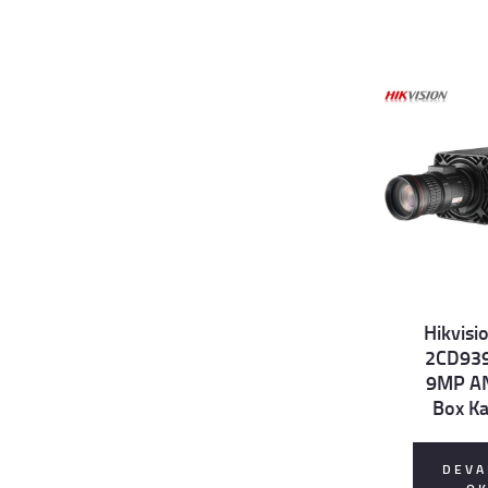
Hikvisi
2CD93
Details
9MP A
Box K
DEVA