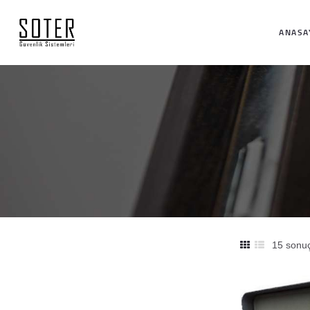
ANASA
15 sonuç