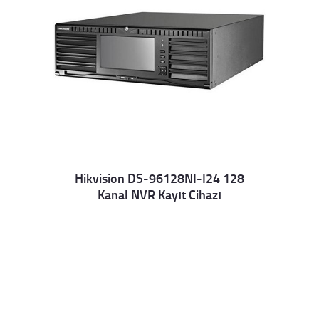
Hikvision DS-96128NI-I24 128
Kanal NVR Kayıt Cihazı
Details