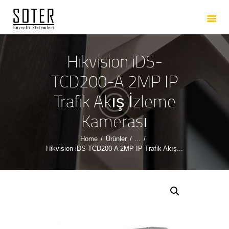
ANASAYFA
HAKKIMIZDA
HIZMETLERIMIZ
Hikvision iDS-
ÜRÜNLERIMIZ
TCD200-A 2MP IP
REFERANSLARIMIZ
Trafik Akış İzleme
İLETIŞIM
Kamerası
Home
Ürünler
...
Hikvision iDS-TCD200-A 2MP IP Trafik Akış...