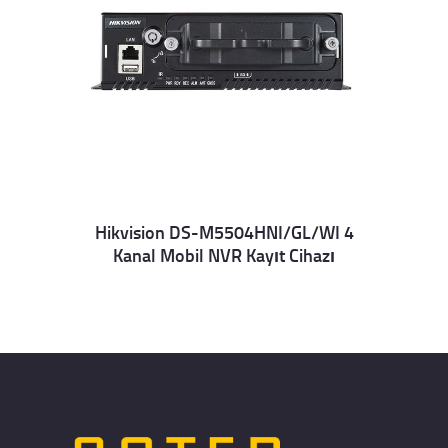
Hikvision DS-M5504HNI/GL/WI 4
Kanal Mobil NVR Kayıt Cihazı
Details