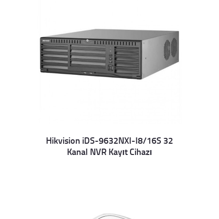
Hikvision iDS-9632NXI-I8/16S 32
Kanal NVR Kayıt Cihazı
Details