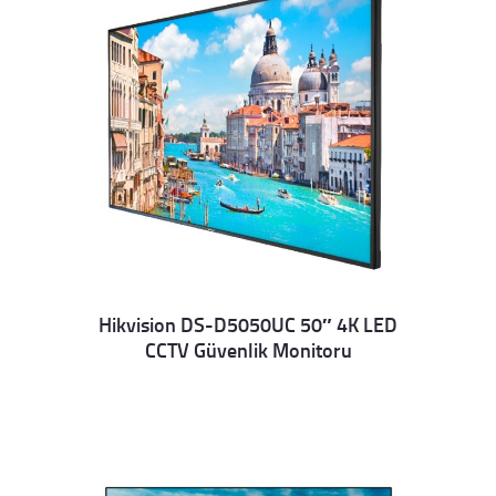
Hikvision DS-D5050UC 50″ 4K LED
CCTV Güvenlik Monitoru
Details