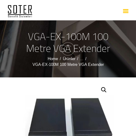
ANASAYFA
HAKKIMIZDA
HIZMETLERIMIZ
VGA-EX-100M 100
ÜRÜNLERIMIZ
Metre VGA Extender
REFERANSLARIMIZ
Home
Ürünler
...
İLETIŞIM
VGA-EX-100M 100 Metre VGA Extender