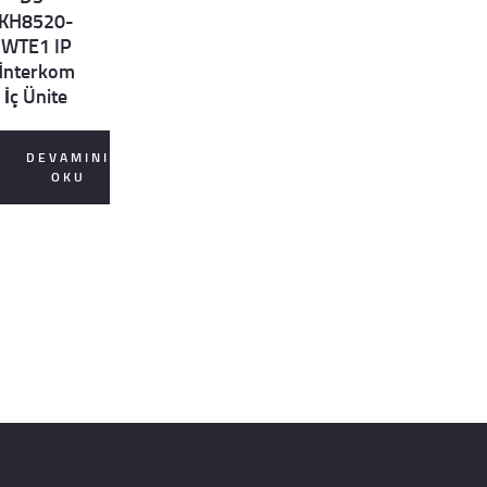
ls
KH8520-
WTE1 IP
İnterkom
İç Ünite
DEVAMINI
OKU