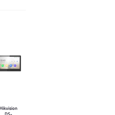
Hikvision
et
DS-