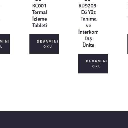
ails
ails
ai
-
KC001
KD9203-
Termal
E6 Yüz
m
İzleme
Tanıma
Tableti
ve
İnterkom
Dış
MINI
DEVAMINI
Ünite
KU
OKU
DEVAMINI
OKU