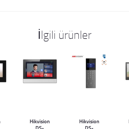
İlgili ürünler
n
Hikvision
Hikvision
Det
Det
D
DS-
DS-