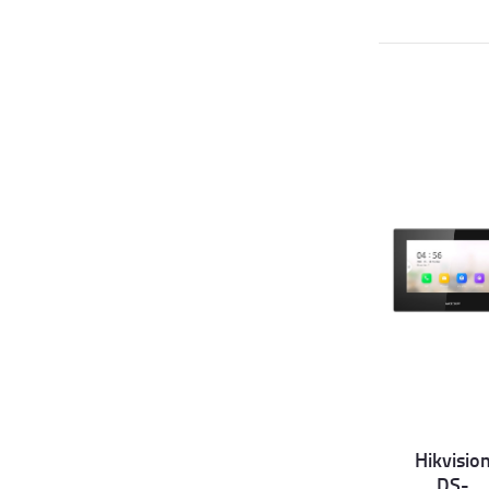
Hikvisio
Det
DS-