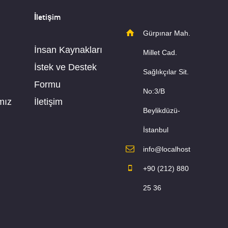
İletişim
Gürpınar Mah.
İnsan Kaynakları
Millet Cad.
İstek ve Destek
Sağlıkçılar Sit.
Formu
No:3/B
mız
İletişim
Beylikdüzü-
İstanbul
info@localhost
+90 (212) 880
25 36