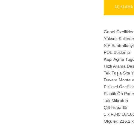
AÇIKLAMA
Genel Özellikler
Yüksek Kalitede 
SIP Santralleri
POE Besleme
Kapı Açma Tuş
Hızlı Arama Des
Tek Tuşla Site Yö
Duvara Monte v
Fiziksel Özellikl
Plastik Ön Pane
Tek Mikrofon
Çift Hoparlör
1 x RJ45 10/10
Ölçüler: 216.2 