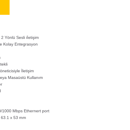
2 Yönlü Sesli iİetişim
yle Kolay Entegrasyon
u
tekli
neticisiyle İletişim
eya Masaüstü Kullanım
er
l
0/1000 Mbps Ethernert port
x 63.1 x 53 mm