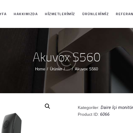
ANASAYFA
YFA
HAKKIMIZDA
HIZMETLERIMIZ
ÜRÜNLERIMIZ
REFERAN
HAKKIMIZDA
HIZMETLERIMIZ
Akuvox S560
ÜRÜNLERIMIZ
Home
Ürünler
...
Akuvox S560
REFERANSLARI
MIZ
Daire İçi monitö
Kategoriler:
6066
Product ID:
İLETIŞIM