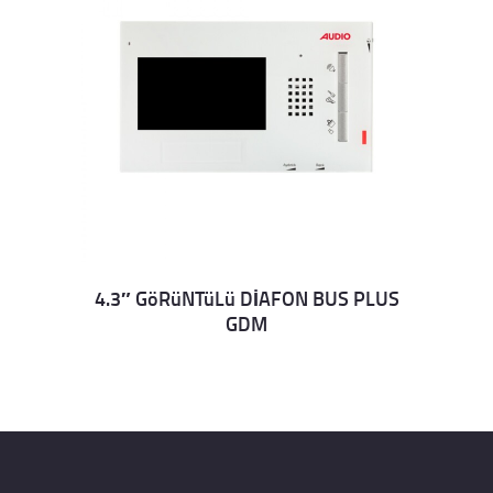
4.3″ GöRüNTüLü DİAFON BUS PLUS
GDM
Details