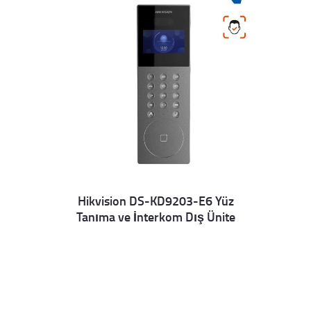
Hikvision DS-KD9203-E6 Yüz
Tanıma ve İnterkom Dış Ünite
Details