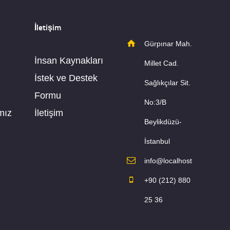
İletişim
Gürpınar Mah.
İnsan Kaynakları
Millet Cad.
İstek ve Destek
Sağlıkçılar Sit.
Formu
No:3/B
mız
İletişim
Beylikdüzü-
İstanbul
info@localhost
+90 (212) 880
25 36