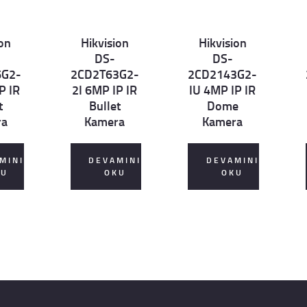
ion
Hikvision
Hikvision
Det
Det
D
DS-
DS-
ails
ails
ai
6G2-
2CD2T63G2-
2CD2143G2-
P IR
2I 6MP IP IR
IU 4MP IP IR
t
Bullet
Dome
ra
Kamera
Kamera
MINI
DEVAMINI
DEVAMINI
KU
OKU
OKU