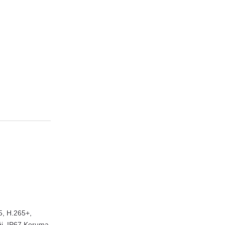
, H.265+,
ği, IP67 Koruma