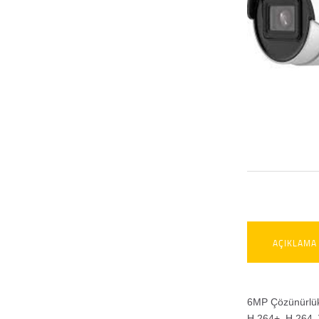
AÇIKLAMA
6MP Çözünürlük
H.264+, H.264, 