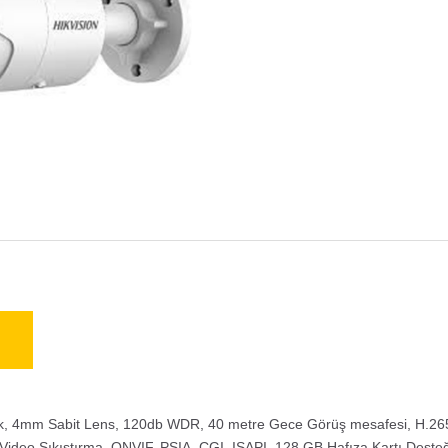
, 4mm Sabit Lens, 120db WDR, 40 metre Gece Görüş mesafesi, H.265
Video Sıkıştırma, ONVIF, PSIA, CGI, ISAPI, 128 GB Hafıza Kartı Deste