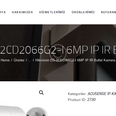
ANASAYFA
YFA
HAKKIMIZDA
HIZMETLERIMIZ
ÜRÜNLERIMIZ
REFERAN
HAKKIMIZDA
HIZMETLERIMIZ
-2CD2066G2-I 6MP IP IR 
ÜRÜNLERIMIZ
Home
Ürünler
...
Hikvision DS-2CD2066G2-I 6MP IP IR Bullet Kamera
REFERANSLARI
MIZ
ACUSENSE İP K
Kategoriler:
2730
Product ID:
İLETIŞIM