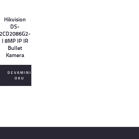
Hikvision
et
DS-
ls
2CD2086G2-
I 8MP IP IR
Bullet
Kamera
DEVAMINI
OKU