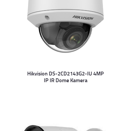
Hikvision DS-2CD2143G2-IU 4MP
IP IR Dome Kamera
Details