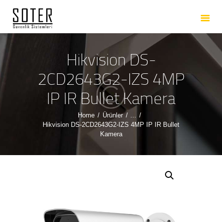
ANASAYFA
HAKKIMIZDA
HIZMETLERIMIZ
Hikvision DS-
ÜRÜNLERIMIZ
2CD2643G2-IZS 4MP
REFERANSLARIMIZ
IP IR Bullet Kamera
İLETIŞIM
Home
Ürünler
...
Hikvision DS-2CD2643G2-IZS 4MP IP IR Bullet
Kamera