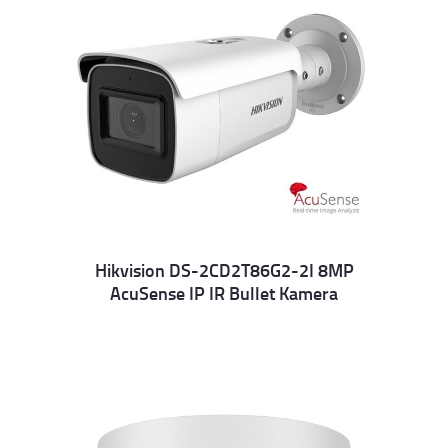
Hikvision DS-2CD2T86G2-2I 8MP
AcuSense IP IR Bullet Kamera
Details