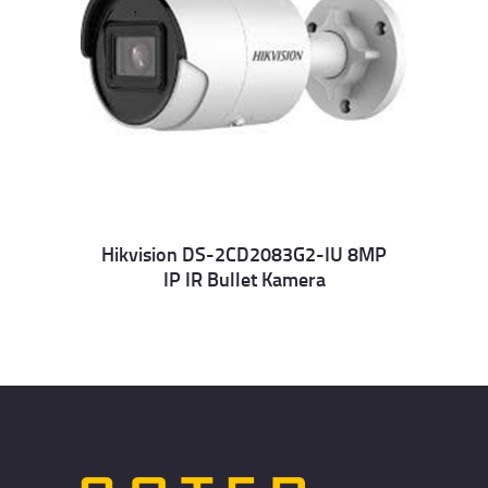
Hikvision DS-2CD2083G2-IU 8MP
IP IR Bullet Kamera
Details