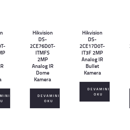
on
Hikvision
Hikvision
Det
Det
D
DS-
DS-
ails
ails
ai
T-
2CE76D0T-
2CE17D0T-
MP
ITMFS
IT3F 2MP
2MP
Analog IR
IR
Analog IR
Bullet
Dome
Kamera
a
Kamera
DEVAMINI
OKU
MINI
DEVAMINI
KU
OKU