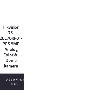
Hikvision
et
DS-
ls
2CE70KF0T-
PFS 5MP
Analog
ColorVu
Dome
Kamera
DEVAMINI
OKU