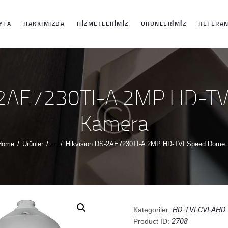
ANASAYFA
YFA
HAKKIMIZDA
HIZMETLERIMIZ
ÜRÜNLERIMIZ
REFERAN
HAKKIMIZDA
HIZMETLERIMIZ
S-2AE7230TI-A 2MP HD-TV
ÜRÜNLERIMIZ
Kamera
REFERANSLARI
Home
Ürünler
...
Hikvision DS-2AE7230TI-A 2MP HD-TVI Speed Dome..
MIZ
İLETIŞIM
HD-TVI-CVI-AH
Kategoriler:
2708
Product ID: