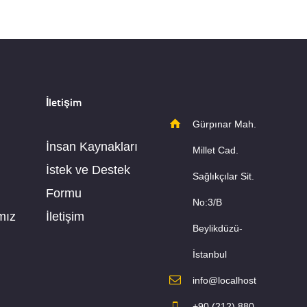
İletişim
Gürpınar Mah.
İnsan Kaynakları
Millet Cad.
İstek ve Destek
Sağlıkçılar Sit.
Formu
No:3/B
mız
İletişim
Beylikdüzü-
İstanbul
info@localhost
+90 (212) 880