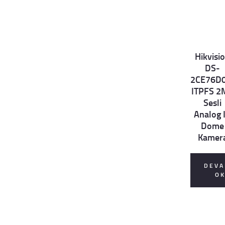
Hikvisi
Det
DS-
ails
2CE76D0
ITPFS 2
Sesli
Analog 
Dome
Kamer
DEVA
O