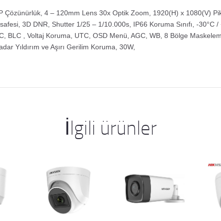
 Çözünürlük, 4 – 120mm Lens 30x Optik Zoom, 1920(H) x 1080(V) Pik
fesi, 3D DNR, Shutter 1/25 – 1/10.000s, IP66 Koruma Sınıfı, -30°C 
VAC, BLC , Voltaj Koruma, UTC, OSD Menü, AGC, WB, 8 Bölge Maskele
dar Yıldırım ve Aşırı Gerilim Koruma, 30W,
İlgili ürünler