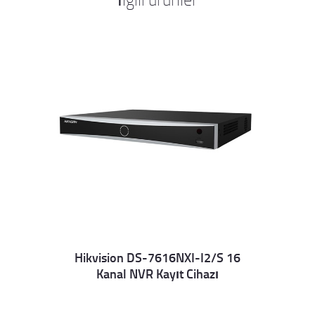
Hikvision DS-7616NXI-I2/S 16
Kanal NVR Kayıt Cihazı
Details