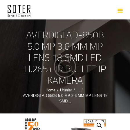
ANASAYFA
HAKKIMIZDA
HIZMETLERIMIZ
AVERDIGI AD-850B
ÜRÜNLERIMIZ
5.0 MP 3,6 MM MP
REFERANSLARIMIZ
LENS 18 SMD LED
İLETIŞIM
H.265+ IR BULLET IP
KAMERA
Home
Ürünler
...
AVERDIGI AD-850B 5.0 MP 3,6 MM MP LENS 18
SMD...