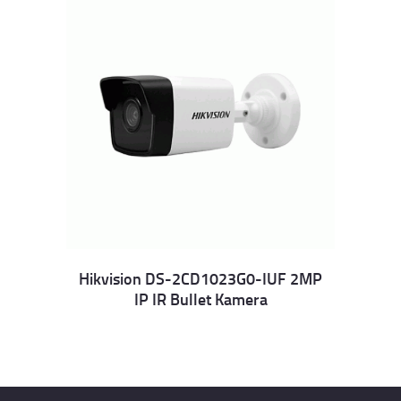
Hikvision DS-2CD1023G0-IUF 2MP
IP IR Bullet Kamera
Details