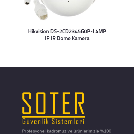
Hikvision DS-2CD2345G0P-I 4MP
IP IR Dome Kamera
Details
Profesyonel kadromuz ve ürünlerimizle %100