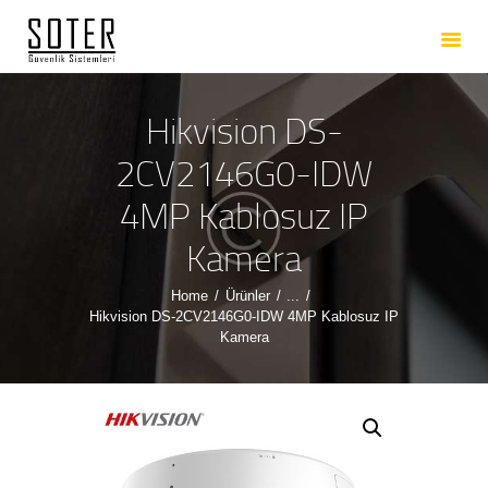
ANASAYFA
HAKKIMIZDA
HIZMETLERIMIZ
Hikvision DS-
ÜRÜNLERIMIZ
2CV2146G0-IDW
REFERANSLARIMIZ
4MP Kablosuz IP
İLETIŞIM
Kamera
Home
Ürünler
...
Hikvision DS-2CV2146G0-IDW 4MP Kablosuz IP
Kamera