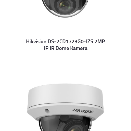
Hikvision DS-2CD1723G0-IZS 2MP
IP IR Dome Kamera
Details