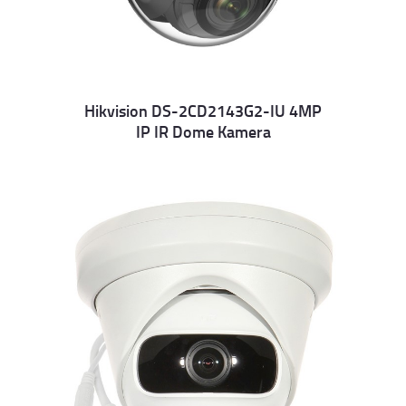
Hikvision DS-2CD2143G2-IU 4MP
IP IR Dome Kamera
Details