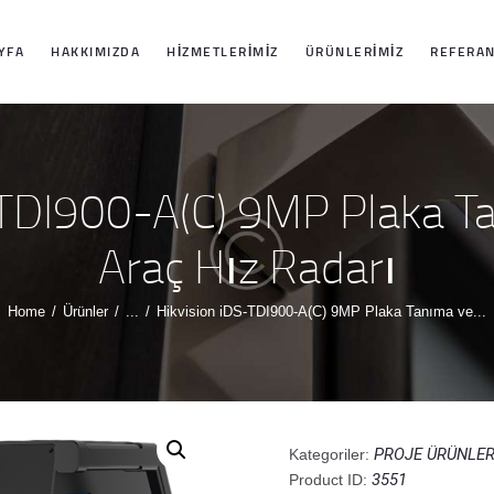
ANASAYFA
YFA
HAKKIMIZDA
HIZMETLERIMIZ
ÜRÜNLERIMIZ
REFERAN
HAKKIMIZDA
HIZMETLERIMIZ
-TDI900-A(C) 9MP Plaka T
ÜRÜNLERIMIZ
Araç Hız Radarı
REFERANSLARI
Home
Ürünler
...
Hikvision iDS-TDI900-A(C) 9MP Plaka Tanıma ve...
MIZ
İLETIŞIM
PROJE ÜRÜNLER
Kategoriler:
3551
Product ID: