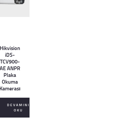
Hikvision
et
iDS-
ls
TCV900-
AE ANPR
Plaka
Okuma
Kamerası
DEVAMINI
OKU