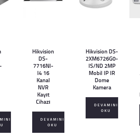
n
Hikvision
Hikvision DS-
Det
Det
D
DS-
2XM6726G0-
ails
ails
ai
-
7716NI-
IS/ND 2MP
I4 16
Mobil IP IR
Kanal
Dome
NVR
Kamera
Kayıt
Cihazı
DEVAMINI
OKU
MINI
DEVAMINI
KU
OKU