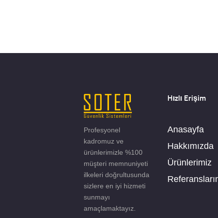
Hızlı Erişim
Anasayfa
Profesyonel
kadromuz ve
Hakkımızda
ürünlerimizle %100
Ürünlerimiz
müşteri memnuniyeti
ilkeleri doğrultusunda
Referansları
sizlere en iyi hizmeti
sunmayı
amaçlamaktayız.