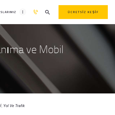
SLARIMIZ
ÜCRETSIZ KEŞIF
anıma ve Mobil
İ
Yol Ve Trafik
,